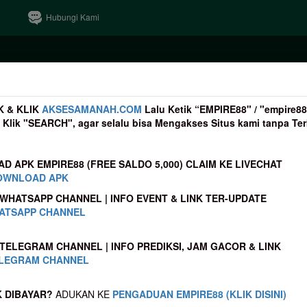
i
Hubungi Kami
EL
SLOT
LIVE CASINO
SPORT
SABUNG 
K & KLIK
AKSESAMANAH.COM
Lalu Ketik “EMPIRE88" / "empire88
Klik "SEARCH", agar selalu bisa Mengakses Situs kami tanpa Te
 APK EMPIRE88 (FREE SALDO 5,000) CLAIM KE LIVECHAT
OWNLOAD APK
WHATSAPP CHANNEL | INFO EVENT & LINK TER-UPDATE
ATSAPP CHANNEL
ELEGRAM CHANNEL | INFO PREDIKSI, JAM GACOR & LINK
LEGRAM CHANNEL
K DIBAYAR?
ADUKAN KE
PENGADUAN EMPIRE88 (KLIK DISINI)