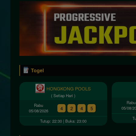
Togel
HONGKONG POOLS
( Setiap Hari )
Rabu
Rabu
4
2
4
5
05/08/2
05/08/2026
Tu
Tutup: 22:30 | Buka: 23:00
Slot
Live Casino