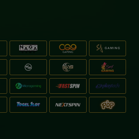
onesia