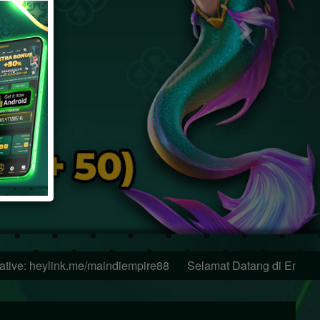
 heylink.me/maindiempire88
Selamat Datang di Empire88 | Har
1,180,821.37