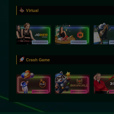
Crash Game
Bekerja sama dengan BANK :