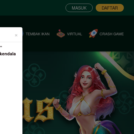
MASUK
DAFTAR
×
AYAM
TEMBAK IKAN
VIRTUAL
CRASH GAME
”
Next
rkendala