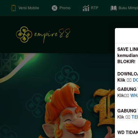
Versi Mobile
Promo
RTP
Buku Mimp
TOG
SAVE LIN
Previous
kemudian 
BLOKIR!
DOWNLOAD
Klik 👉🏻
D
GABUNG 
Klik👉🏼
WH
GABUNG T
Klik 👉🏼
TE
WD TIDA