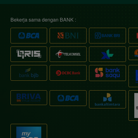
Bekerja sama dengan PROVIDER :