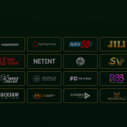
 Slot Online Terbaik di Ind
©2026 EMPIRE88. All rights reserved | 18+