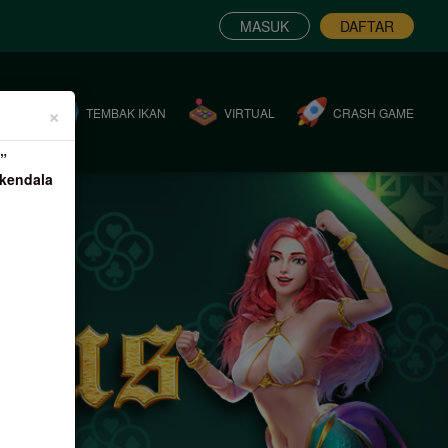
MASUK
DAFTAR
×
AYAM
TEMBAK IKAN
VIRTUAL
CRASH GAME
”
Next
rkendala