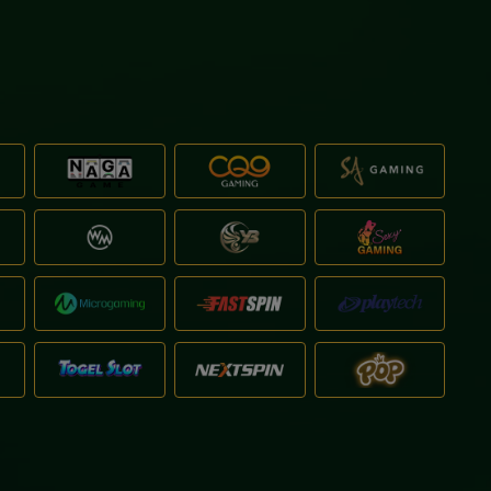
onesia