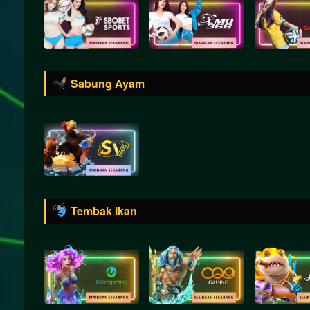
Tembak Ikan
Virtual