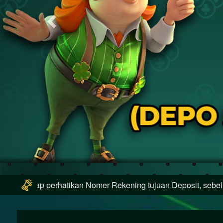
rap perhatikan Nomer Rekening tujuan Deposit, sebelum melakuk