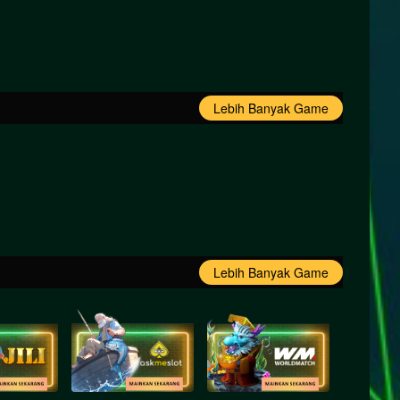
Lebih Banyak Game
Lebih Banyak Game
tenance