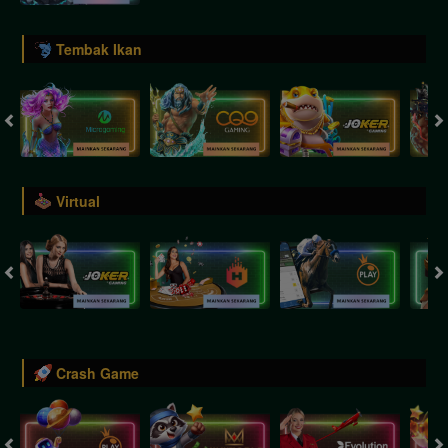
Tembak Ikan
Virtual
Crash Game