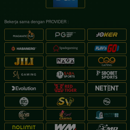
Bekerja sama dengan PROVIDER :