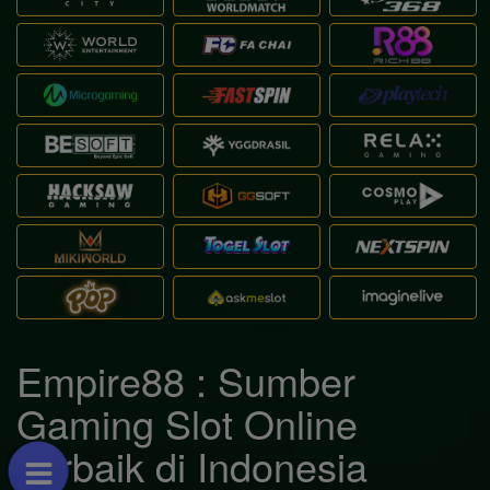
Empire88 : Sumber
Gaming Slot Online
Terbaik di Indonesia