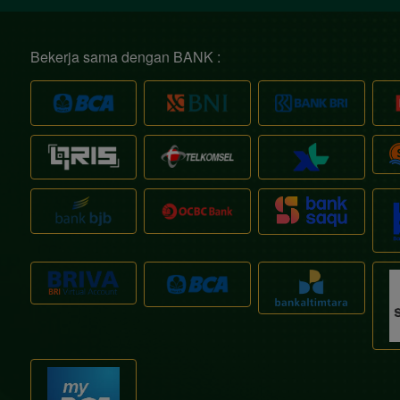
Bekerja sama dengan PROVIDER :