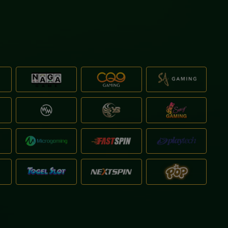
onesia