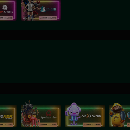
⚙ Maintenance
⚙ Main