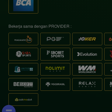
Empire88 : Sumber Gaming