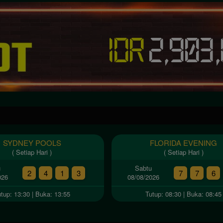
SYDNEY POOLS
FLORIDA EVENING
( Setiap Hari )
( Setiap Hari )
u
Sabtu
2
4
1
3
7
7
6
026
08/08/2026
tup: 13:30 | Buka: 13:55
Tutup: 08:30 | Buka: 08:45