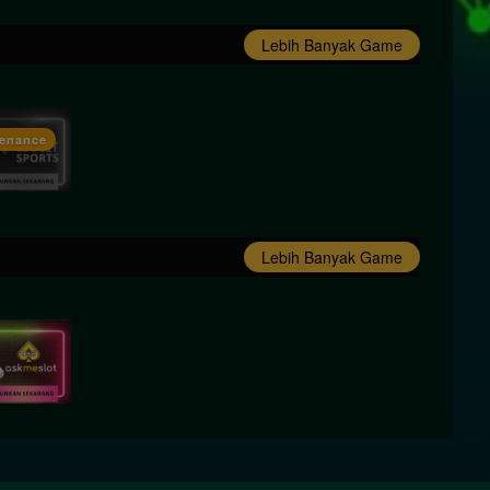
Lebih Banyak Game