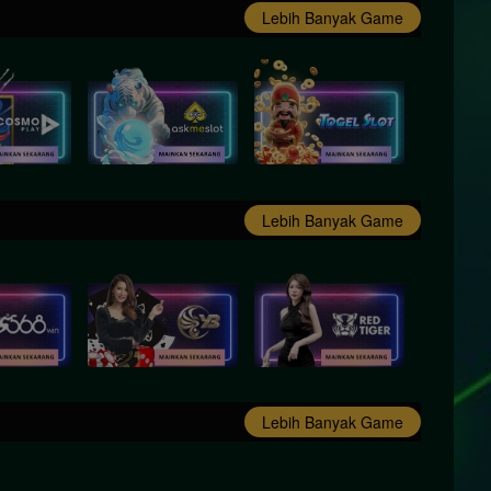
Lebih Banyak Game
Lebih Banyak Game