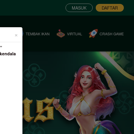
MASUK
DAFTAR
×
AYAM
TEMBAK IKAN
VIRTUAL
CRASH GAME
”
Next
rkendala