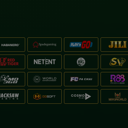
 Slot Online Terbaik di Ind
©2026 EMPIRE88. All rights reserved | 18+