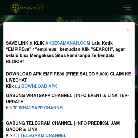
Previous
Nex
×
SAVE LINK & KLIK
AKSESAMANAH.COM
Lalu Ketik
“EMPIRE88" / "empire88” kemudian Klik "SEARCH", agar
selalu bisa Mengakses Situs kami tanpa Terkendala
BLOKIR!
DOWNLOAD APK EMPIRE88 (FREE SALDO 5,000) CLAIM KE
LIVECHAT
Klik 👉🏻
DOWNLOAD APK
perhatikan Nomer Rekening tujuan Deposit, sebelum melakukan transfer agar tidak
GABUNG WHATSAPP CHANNEL | INFO EVENT & LINK TER-
MASUK
DAFTAR
UPDATE
Klik👉🏼
WHATSAPP CHANNEL
GABUNG TELEGRAM CHANNEL | INFO PREDIKSI, JAM
GACOR & LINK
TOGEL
SLOT
LIVE CASINO
SPORT
SABUNG AYAM
TEM
Klik 👉🏼
TELEGRAM CHANNEL