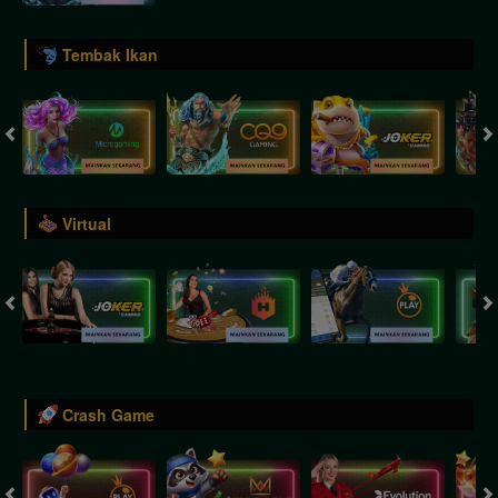
Tembak Ikan
Virtual
Crash Game