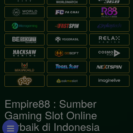
Empire88 : Sumber
Gaming Slot Online
Terbaik di Indonesia