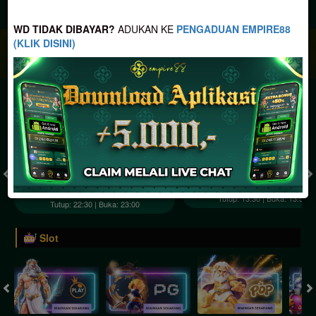
JACKPOT PROGRESIF
WD TIDAK DIBAYAR?
ADUKAN KE
PENGADUAN EMPIRE88
(KLIK DISINI)
IDR
2,905,125,140.92
Togel
SYDNEY POOLS
HONGKONG POOLS
( Setiap Hari )
( Setiap Hari )
Senin
0
3
3
Minggu
8
6
2
0
10/08/2026
09/08/2026
Tutup: 13:30 | Buka: 13:55
Tutup: 22:30 | Buka: 23:00
Slot