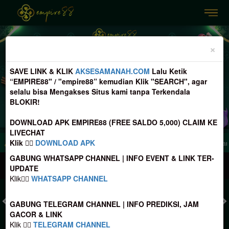
Previous
Nex
×
SAVE LINK & KLIK
AKSESAMANAH.COM
Lalu Ketik
“EMPIRE88" / "empire88” kemudian Klik "SEARCH", agar
selalu bisa Mengakses Situs kami tanpa Terkendala
BLOKIR!
DOWNLOAD APK EMPIRE88 (FREE SALDO 5,000) CLAIM KE
LIVECHAT
Klik 👉🏻
DOWNLOAD APK
 perhatikan Nomer Rekening tujuan Deposit, sebelum melakukan transfer agar tidak
GABUNG WHATSAPP CHANNEL | INFO EVENT & LINK TER-
MASUK
DAFTAR
UPDATE
Klik👉🏼
WHATSAPP CHANNEL
GABUNG TELEGRAM CHANNEL | INFO PREDIKSI, JAM
GACOR & LINK
TOGEL
SLOT
LIVE CASINO
SPORT
SABUNG AYAM
TEM
Klik 👉🏼
TELEGRAM CHANNEL