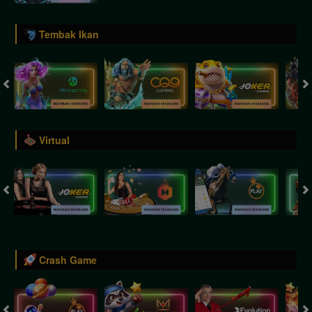
Tembak Ikan
Virtual
Crash Game