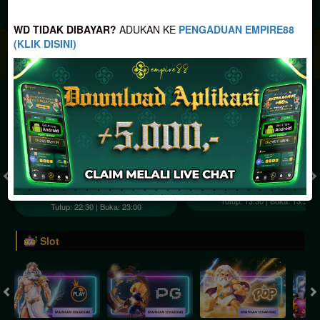
JACKPOT PROGRESIF
WD TIDAK DIBAYAR?
ADUKAN KE
PENGADUAN EMPIRE88
(KLIK DISINI)
IDR
2,902,436,962.51
Togel
SYDNEY POOLS
HONGKONG POOLS
( Setiap Hari )
( Setiap Hari )
Jumat
0
1
5
Kamis
3
6
3
4
07/08/2026
06/08/2026
Tutup: 13:30 | Buka: 13:55
Tutup: 22:30 | Buka: 23:00
Slot