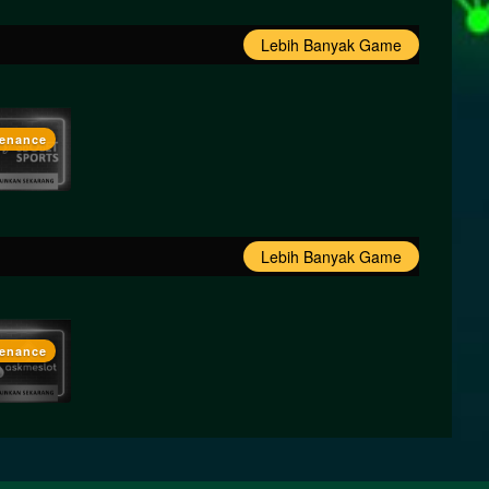
Lebih Banyak Game
tenance