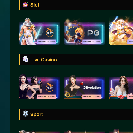
Sport
Sabung Ayam