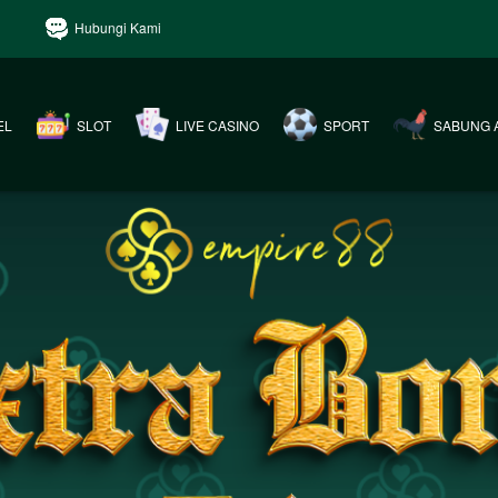
i
Hubungi Kami
EL
SLOT
LIVE CASINO
SPORT
SABUNG 