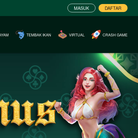
MASUK
DAFTAR
AYAM
TEMBAK IKAN
VIRTUAL
CRASH GAME
Next